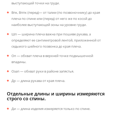
выступающей точки на груди.
Впк, Вппк (перед)— от талии (по позвоночнику) до края
плеча по спине или (перед) от него же по косой до
наиболее выступающей зоны на уровне груди.
Шп — ширина плеча важна при пошиве рукава, а
определяют ее сантиметровой лентой, приложенной от
седьмого шейного позвонка до края плеча.
Оп — обхват плеча в верхней точке подмышечной
впадины.
Озап — обхват руки в районе запястья.
Др — длина рукава от края плеча.
Отдельные длины и ширины измеряются
строго со спины.
Ди — длина изделия измеряется только по спине.