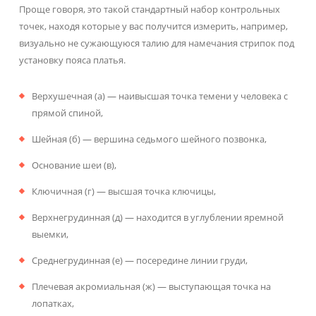
Проще говоря, это такой стандартный набор контрольных
точек, находя которые у вас получится измерить, например,
визуально не сужающуюся талию для намечания стрипок под
установку пояса платья.
Верхушечная (а) — наивысшая точка темени у человека с
прямой спиной,
Шейная (б) — вершина седьмого шейного позвонка,
Основание шеи (в),
Ключичная (г) — высшая точка ключицы,
Верхнегрудинная (д) — находится в углублении ярем­ной
выемки,
Среднегрудинная (е) — посередине линии груди,
Плечевая акромиальная (ж) — высту­пающая точка на
лопатках,