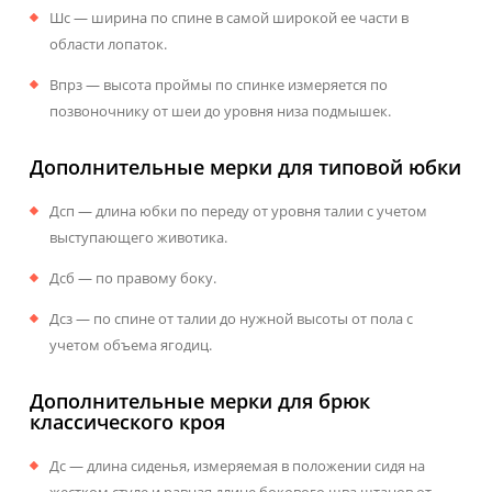
Шс — ширина по спине в самой широкой ее части в
области лопаток.
Впрз — высота проймы по спинке измеряется по
позвоночнику от шеи до уровня низа подмышек.
Дополнительные мерки для типовой юбки
Дсп — длина юбки по переду от уровня талии с учетом
выступающего животика.
Дсб — по правому боку.
Дсз — по спине от талии до нужной высоты от пола с
учетом объема ягодиц.
Дополнительные мерки для брюк
классического кроя
Дс — длина сиденья, измеряемая в положении сидя на
жестком стуле и равная длине бокового шва штанов от