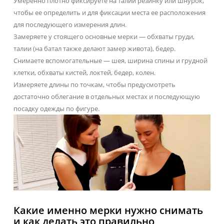
Умеренно плотно фиксируете на талии резинку или шнурок,
чтобы ее определить и для фиксации места ее расположения
для последующего измерения длин.
Замеряете у стоящего основные мерки — обхваты груди,
талии (на батал также делают замер живота), бедер.
Снимаете вспомогательные — шея, ширина спины и грудной
клетки, обхваты кистей, локтей, бедер, колен.
Измеряете длины по точкам, чтобы предусмотреть
достаточно облегание в отдельных местах и последующую
посадку одежды по фигуре.
Какие именно мерки нужно снимать
и как делать это правильно