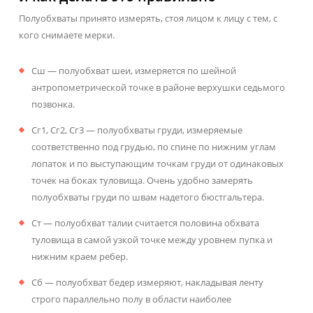
Полуобхваты принято измерять, стоя лицом к лицу с тем, с
кого снимаете мерки.
Сш — полуобхват шеи, измеряется по шейной
антропометрической точке в районе верхушки седьмого
позвонка.
Сг1, Сг2, Сг3 — полуобхваты груди, измеряемые
соответственно под грудью, по спине по нижним углам
лопаток и по выступающим точкам груди от одинаковых
точек на боках туловища. Очень удобно замерять
полуобхваты груди по швам надетого бюстгальтера.
Ст — полуобхват талии считается половина обхвата
туловища в самой узкой точке между уровнем пупка и
нижним краем ребер.
Сб — полуобхват бедер измеряют, накладывая ленту
строго параллельно полу в области наиболее