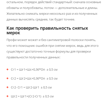
остальном, порядок действий стандартный: сначала основные
обхваты и полуобхваты, потом — дополнительные и длины.
Желательно снимать мерки несколько раз и из полученных
данных вычислять среднее, так будет точнее.
Как проверить правильность снятых
мерок
Профи может может и без сантиметровой полоски понять,
что его помощник ошибся при снятии мерок, ведь для этого
существуют достаточно точные формулы для проверки
правильности полученных данных:
Сг1 = Шг1+Шс+0,36*Оп ± 0,5 см
Сг2 = Шг2+Шс+0,36*Оп ± 0,5 см
Сг2- Сг1 = Шг2-Шг1 ± 0,5 см
Шг2 = Шг1+(Сг2-Сг1) ± 0,5 см