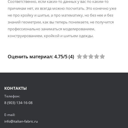
Соответственно, если каких-то данных у вас по каким-то
причинам нет, их всегда можно посчитать. Это конечно уже
не про кройку и шитье, а про математику, но без нее и без
знаний геометрии, как вы теперь понимаете, не получится
профессионально заниматься моделированием,
конструированием, кройкой и шитьем одежды.
Оценить материал:
4.75
/5 (
4
)
КОНТАКТЫ
Телефон:
8 (903) 134-16-08
E-mail:
info@italian-fabric.ru