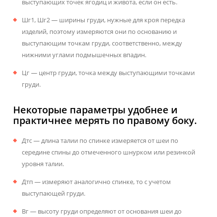
выступающих точек ягодиц и живота, если он есть.
Шг1, Шг2 — ширины груди, нужные для кроя передка
изделий, поэтому измеряются они по основанию и
выступающим точкам груди, соответственно, между
нижними углами подмышечных впадин.
Цг — центр груди, точка между выступающими точками
груди.
Некоторые параметры удобнее и
практичнее мерять по правому боку.
Дтс — длина талии по спинке измеряется от шеи по
середине спины до отмеченного шнурком или резинкой
уровня талии.
Дтп — измеряют аналогично спинке, то с учетом
выступающей груди.
Вг — высоту груди определяют от основания шеи до