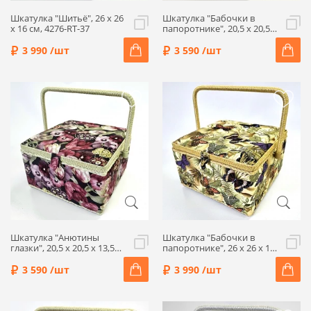
Шкатулка "Шитьё", 26 x 26
Шкатулка "Бабочки в
x 16 см, 4276-RT-37
папоротнике", 20,5 x 20,5 x
13,5 см, 4313-RT-27
3 990 /шт
3 590 /шт
Шкатулка "Анютины
Шкатулка "Бабочки в
глазки", 20,5 x 20,5 x 13,5
папоротнике", 26 x 26 x 16
см, 4290-RT-27
см, 4312-RT-37
3 590 /шт
3 990 /шт