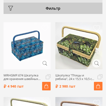
Фильтр
MRHGMP.674 Шкатулка
Шкатулка "Птицы и
для хранения швейных
рябина", 24 x 15,5 x 10,5 см,
принадлежностей,
4321-RT-10
25,5х19х15 см, цвет синий,
4 940 /шт
2 980 /шт
Hemline Hobby