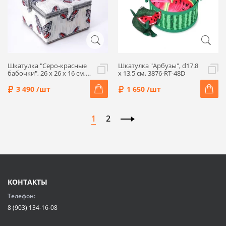
Шкатулка "Серо-красные
Шкатулка "Арбузы", d17.8
бабочки", 26 x 26 x 16 см,
x 13,5 см, 3876-RT-48D
4224-RT-37
3 490 /шт
1 650 /шт
1
2
КОНТАКТЫ
Телефон:
8 (903) 134-16-08