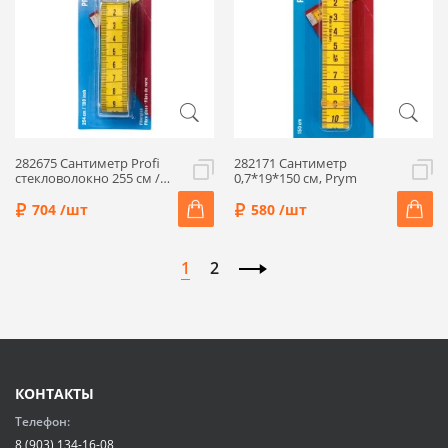
282675 Сантиметр Profi
282171 Сантиметр
стекловолокно 255 см /
0,7*19*150 см, Prym
100 дюйм Prym
704 /шт
580 /шт
1
2
КОНТАКТЫ
Телефон:
8 (903) 134-16-08