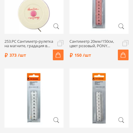
253.PC Сантиметр-рулетка
Сантиметр 20мм/150см,
на магните, градация в
цвет розовый, PONY
дюймах и сантиметрах
99102-4
150см/60", ширина 8мм,
373 /шт
150 /шт
Hemline