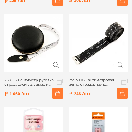
150см/60", шир.8мм,
сантиметрами 150см/60",
225 /шт
308 /шт
цв.розовый, Hemline
шир.18мм, Hemline
253.HG Сантиметр-рулетка
255.S.HG Сантиметровая
с градацией в дюймах и
лента с градацией в
сантиметрах 150см/60",
дюймах и сантиметрах
ширина 8мм, цв.черн.,
150см/60", шир.20мм,
1 060 /шт
248 /шт
Hemline
черный, Hemline