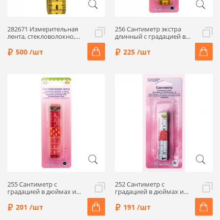
282671 Измерительная
256 Сантиметр экстра
лента, стекловолокно,
длинный с градацией в
0,4*20*150 см, желтый,
дюймах и сантиметрах
Prym
300см/120" 20мм, Hemline
500 /шт
225 /шт
255 Сантиметр с
252 Сантиметр с
градацией в дюймах и
градацией в дюймах и
сантиметрах 150см/60",
сантиметрах 150см/60"
20мм, Hemline
16мм, Hemline
201 /шт
191 /шт