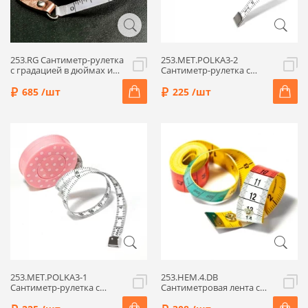
253.RG Сантиметр-рулетка
253.MET.POLKA3-2
с градацией в дюймах и
Сантиметр-рулетка с
сантиметрах 150см/60",
градацией в дюймах и см
шир.8мм, роз.золото,
150см/60", шир.8мм,
685 /шт
225 /шт
Hemline
цв.серый, Hemline
253.MET.POLKA3-1
253.HEM.4.DB
Сантиметр-рулетка с
Сантиметровая лента с
градацией в дюймах и см
кнопкой, с дюймами/