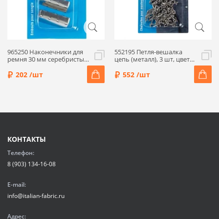
965250 Наконечники для
552195 Петля-вешалка
ремня 30 мм серебристый
цепь (металл), 3 шт, цвет
2шт Prym
серебро, Prym
202 /шт
552 /шт
КОНТАКТЫ
Телефон:
8 (903) 134-16-08
E-mail:
info@italian-fabric.ru
Адрес: