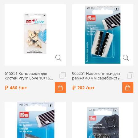
615851 Концевики для
965251 Наконечники для
кистей Prym Love 10+16
ремня 40 мм серебристый
мм, цвет золотой, 6 шт
2шт Prym
486 /шт
202 /шт