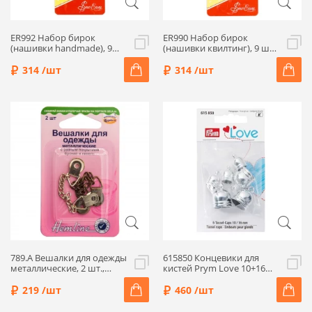
ER992 Набор бирок
ER990 Набор бирок
(нашивки handmade), 9
(нашивки квилтинг), 9 шт,
шт, Hemline
Hemline
314 /шт
314 /шт
789.А Вешалки для одежды
615850 Концевики для
металлические, 2 шт.,
кистей Prym Love 10+16
Hemline
мм, цвет серебристый, 6
шт
219 /шт
460 /шт