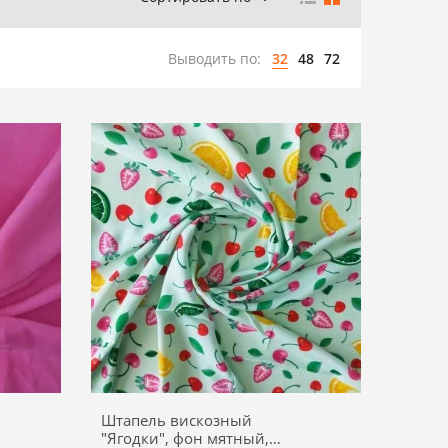
Выводить по:
32
48
72
Штапель вискозный
"Ягодки", фон мятный,