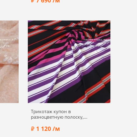
7 690 /м
а 30%
Состав:
Шелк 70%, вискоза 30%
Ширина:
140 см
Трикотаж купон в
разноцветную полоску,
фон черный, 02015к
1 120 /м