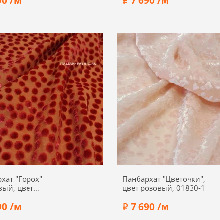
90 /м
7 690 /м
Вискоза 100%
Состав:
Шелк 70%, вискоз
а:
140 см
Ширина:
140 см
хат "Горох"
Панбархат "Цветочки",
ый, цвет
цвет розовый, 01830-1
вый, 01840-3
90 /м
7 690 /м