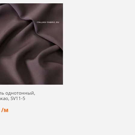
Вискоза 98%, эластан 2%
Состав:
Вискоза 100%
а:
160 см
Ширина:
140 см
ль однотонный,
акао, SV11-5
 /м