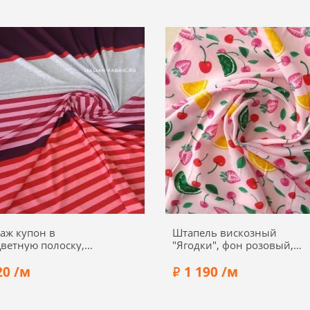
Шелк 70%, вискоза 30%
Состав:
Шелк 70%, вискоз
а:
140 см
Ширина:
138 см
аж купон в
Штапель вискозный
ветную полоску,
"Ягодки", фон розовый,
к
00223-2
20 /м
1 190 /м