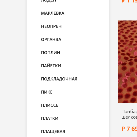
1 1
МАРЛЕВКА
НЕОПРЕН
Состав:
ОРГАНЗА
Ширин
ПОПЛИН
ПАЙЕТКИ
ПОДКЛАДОЧНАЯ
ПИКЕ
ПЛИССЕ
Панбар
шелков
ПЛАТКИ
оранже
7 6
ПЛАЩЕВАЯ