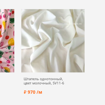
а 30%
Состав:
Вискоза 98%, эластан 2%
Ширина:
155 см
Штапель однотонный,
цвет молочный, SV11-6
970 /м