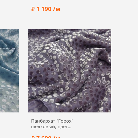
00223-1
1 190 /м
Состав:
Вискоза 100%
Ширина:
140 см
Панбархат "Горох"
шелковый, цвет
фиолетовый, 01840-4