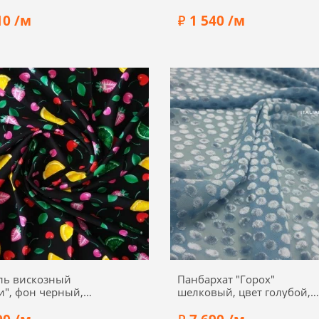
10 /м
1 540 /м
Вискоза 98%, эластан 2%
Состав:
Купра 100%
а:
140 см
Ширина:
150 см
ль вискозный
Панбархат "Горох"
и", фон черный,
шелковый, цвет голубой,
3
01840-1