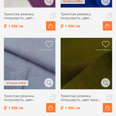
Осталось 0.90 м
Трикотаж резинка,
Трикотаж резинка,
полушерсть, цвет
полушерсть, цвет
брусничный, ALP46-2
васильковый, ALP46-4
1 950 /м
1 950 /м
Осталось 0.60 м
Трикотаж резинка,
Трикотаж резинка,
полушерсть, цвет
полушерсть, цвет хаки,
сиреневый, ALP46-13
ALP46-15
1 950 /м
1 950 /м