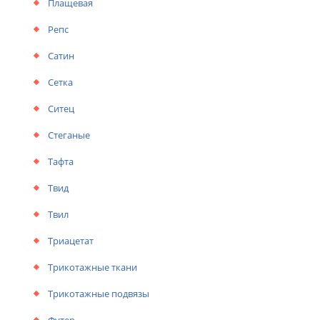
Плащевая
Репс
Сатин
Сетка
Ситец
Стеганые
Тафта
Твид
Твил
Триацетат
Трикотажные ткани
Трикотажные подвязы