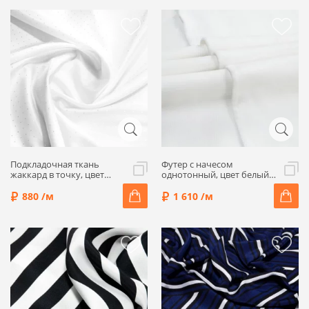
Подкладочная ткань
Футер с начесом
жаккард в точку, цвет
однотонный, цвет белый,
белый, 1032306-1
1022308
880 /м
1 610 /м