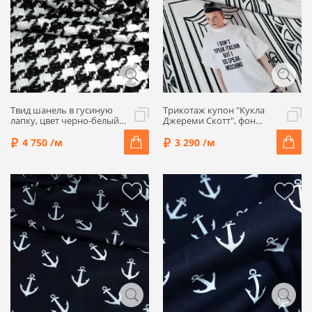
Твид шанель в гусиную
Трикотаж купон "Кукла
лапку, цвет черно-белый,
Джереми Скотт", фон
5082207
жемчужный, 1032232к
4 750 /м
3 290 /м