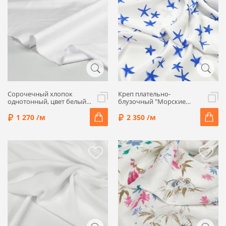
Сорочечный хлопок
Креп плательно-
однотонный, цвет белый,
блузочный "Морские
7042601-1
звезды", цвет белый/
синий, 1052432
1 270 /м
2 350 /м