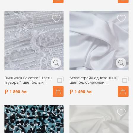
Вышивка на сетке "Цветы
Атлас стрейч однотонный,
и узоры", цвет белый,
цвет белоснежный,
1052207
1052201-1
1 890 /м
1 490 /м