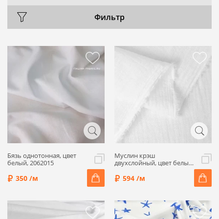
Фильтр
Бязь однотонная, цвет
Муслин крэш
белый, 2062015
двухслойный, цвет белый,
9052601-1
350 /м
594 /м