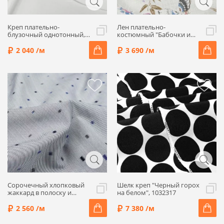
Креп плательно-
Лен плательно-
блузочный однотонный,
костюмный "Бабочки и
цвет белый, 1052430-5
цветы", фон белый,
1032409
2 040 /м
3 690 /м
Сорочечный хлопковый
Шелк креп "Черный горох
жаккард в полоску и
на белом", 1032317
крапинку, сине-голубые
оттенки, 1052451-1
2 560 /м
7 380 /м