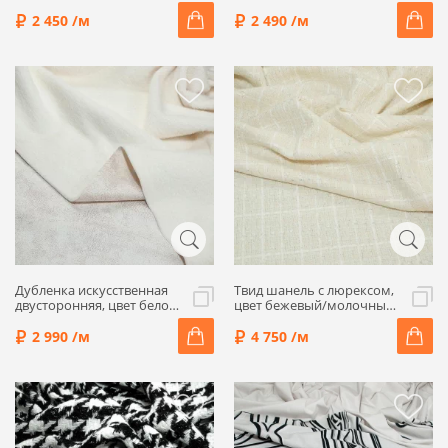
клетку, 1092225-1
цвет розовый/белый,
1092220
2 450 /м
2 490 /м
Дубленка искусственная
Твид шанель с люрексом,
двусторонняя, цвет бело-
цвет бежевый/молочный,
бежевый, 1092213-2
5082211
2 990 /м
4 750 /м