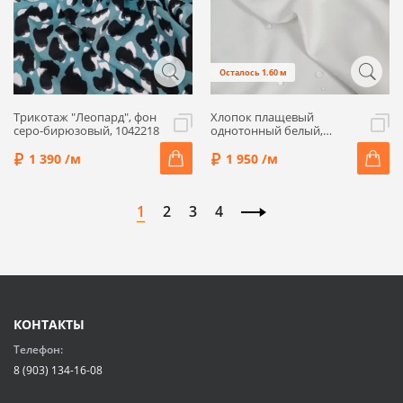
Осталось 1.60 м
Трикотаж "Леопард", фон
Хлопок плащевый
серо-бирюзовый, 1042218
однотонный белый,
TCP11-20
1 390 /м
1 950 /м
1
2
3
4
КОНТАКТЫ
Телефон:
8 (903) 134-16-08