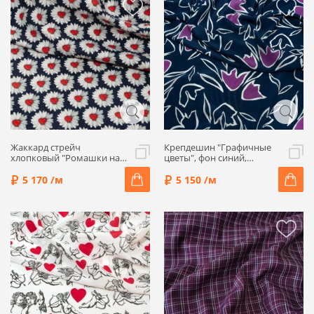
Жаккард стрейч
Крепдешин "Графичные
хлопковый "Ромашки на
цветы", фон синий,
синем", 00727-2
1062201
5 170 /м
5 150 /м