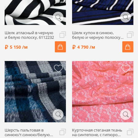
Шелк атласный в черную
Шелк купон в синюю,
и белую полоску, 6112232
белую и черную полоску,
6112206к
5 150 /м
4 790 /м
Шерсть пальтовая в
Курточная стеганая ткань
синюю/т.синюю/белую
на синтепоне, с гипюром,