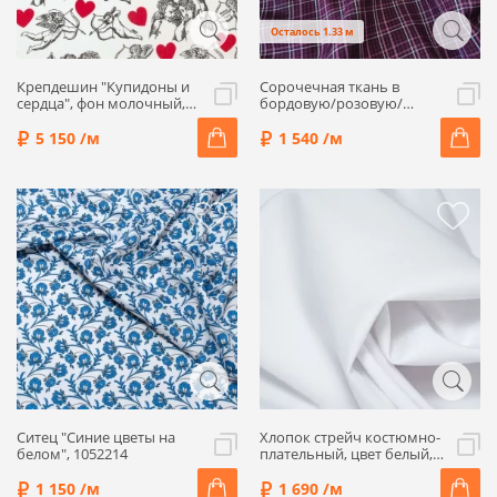
Осталось 1.33 м
Крепдешин "Купидоны и
Сорочечная ткань в
сердца", фон молочный,
бордовую/розовую/
1062203
белую клетку, 3092044
5 150 /м
1 540 /м
Ситец "Синие цветы на
Хлопок стрейч костюмно-
белом", 1052214
плательный, цвет белый,
1052211-2
1 150 /м
1 690 /м