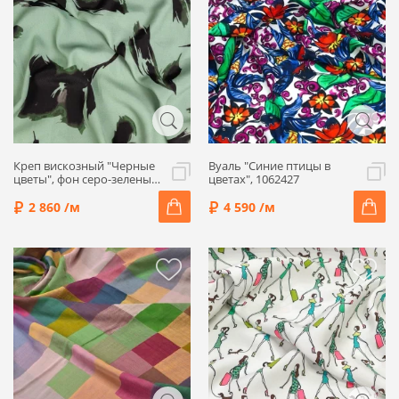
Креп вискозный "Черные
Вуаль "Синие птицы в
цветы", фон серо-зеленый,
цветах", 1062427
1032504
2 860 /м
4 590 /м