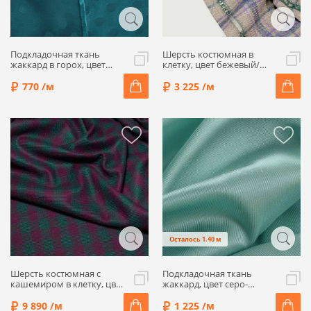
Подкладочная ткань
Шерсть костюмная в
жаккард в горох, цвет
клетку, цвет бежевый/
морская волна, 1032303
сиреневый/зеленый,
6112202
770 /м
3 225 /м
Осталось 1.40 м
Шерсть костюмная с
Подкладочная ткань
кашемиром в клетку, цвет
жаккард, цвет серо-
изумруд/фуксия, 1102214
зеленый, 1092207
9 890 /м
1 225 /м