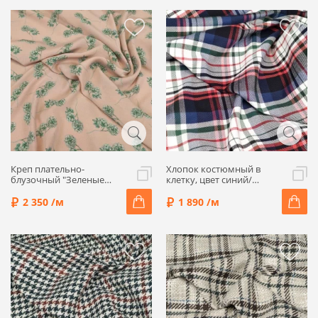
Креп плательно-
Хлопок костюмный в
блузочный "Зеленые
клетку, цвет синий/
цветы на розовом фоне",
зеленый/красный/
1052433-2
молочный, 1052411
2 350 /м
1 890 /м