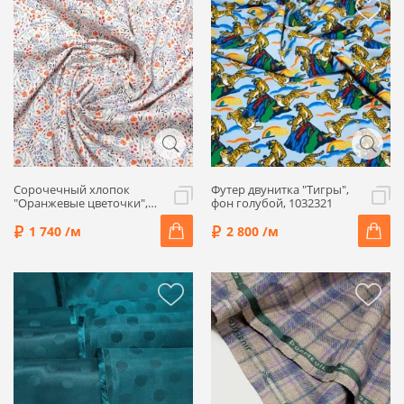
Сорочечный хлопок
Футер двунитка "Тигры",
"Оранжевые цветочки",
фон голубой, 1032321
фон молочный, 1092307
1 740 /м
2 800 /м