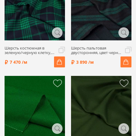
Шерсть костюмная в
Шерсть пальтовая
зеленую/черную клетку,
двусторонняя, цвет черно-
1052404
синий, зеленые полосы,
1052410
7 470 /м
3 890 /м