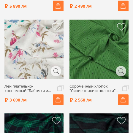
меланж/молочный,
"Нарисованные листья",
1032407-2
фон сливочный, 1032416
5 890 /м
2 490 /м
Лен плательно-
Сорочечный хлопок
костюмный "Бабочки и
"Синие точки и полоски",
цветы", фон белый,
фон зеленый, 1062452
1032409
3 690 /м
2 560 /м