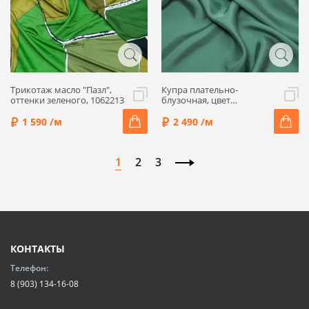
Трикотаж масло "Пазл",
Купра плательно-
оттенки зеленого, 1062213
блузочная, цвет
пихтовый, CU13-9
1 590 /м
2 490 /м
1
2
3
КОНТАКТЫ
Телефон:
8 (903) 134-16-08