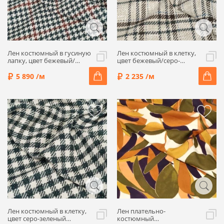
Лен костюмный в гусиную
Лен костюмный в клетку,
лапку, цвет бежевый/
цвет бежевый/серо-
серо-зеленый/
зеленый/коричневый,
коричневый, 1032415
1032414
5 890 /м
2 235 /м
Лен костюмный в клетку,
Лен плательно-
цвет серо-зеленый
костюмный