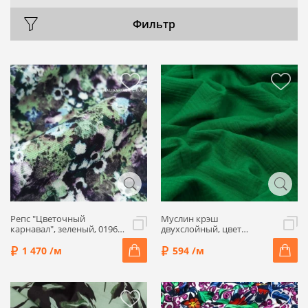
Фильтр
Репс "Цветочный
Муслин крэш
карнавал", зеленый, 01967-
двухслойный, цвет
2
зеленый, 9052601-22
1 470 /м
594 /м