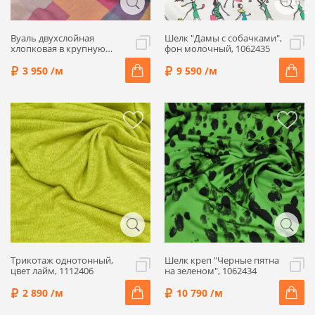
Вуаль двухслойная
Шелк "Дамы с собачками",
хлопковая в крупную
фон молочный, 1062435
цветную клетку, 1052423
3 950 /м
9 590 /м
Трикотаж однотонный,
Шелк креп "Черные пятна
цвет лайм, 1112406
на зеленом", 1062434
2 890 /м
10 790 /м