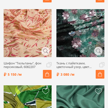
Шифон "Тюльпаны", фон
Ткань с пайетками,
персиковый, 6082207
цветочный узор, цвет
зеленый/розовый, 01812
5 150 /м
3 080 /м