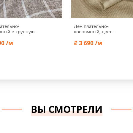
ательно-
Лен плательно-
мный в крупную
костюмный, цвет
, цвет кофейный
бежевый, 1032404-2
ж/молочный,
90 /м
3 690 /м
08
а:
150 см
Ширина:
135 см
сть:
180 г/м2
Плотность:
215 г/м2
Лен 100%
Состав:
Лен 100%
ВЫ СМОТРЕЛИ