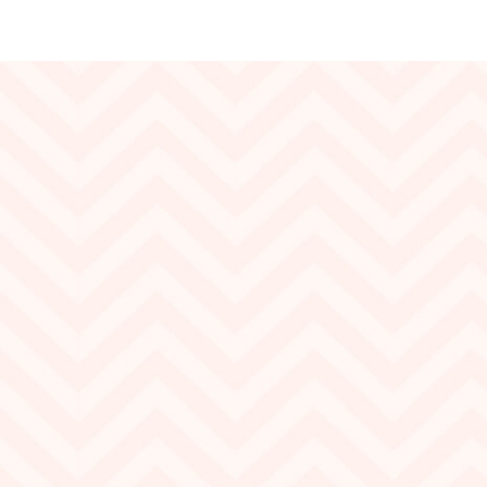
Ширина:
150 см
Плотность:
320 г/м2
Состав:
Шелк 10%, Лен 90%