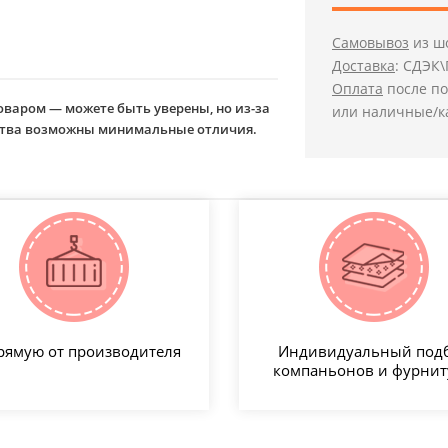
Самовывоз
из шо
Доставка
: СДЭК\
Оплата
после по
оваром — можете быть уверены, но из-за
или наличные/к
йства возможны минимальные отличия.
рямую от производителя
Индивидуальный под
компаньонов и фурни