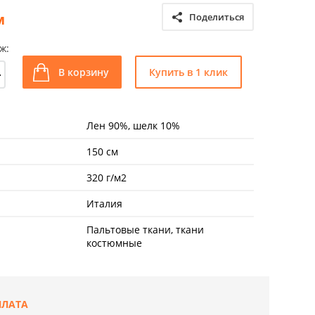
м
Поделиться
ж:
+
В корзину
Купить в 1 клик
Лен 90%, шелк 10%
150 см
320 г/м2
Италия
Пальтовые ткани, ткани
костюмные
ПЛАТА