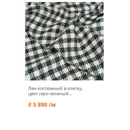
Лен костюмный в клетку,
цвет серо-зеленый
меланж/молочный,
1032407-2
5 890 /м