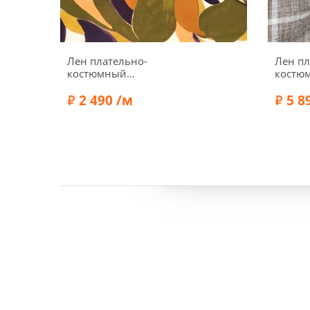
Лен плательно-
Лен пл
костюмный
костю
"Нарисованные листья",
клетку
фон сливочный, 1032416
2 490 /м
мелан
5 8
10324
Ширина:
145 см
Ширин
Плотность:
190 г/м2
Плотно
Состав:
Лен 100%
Состав: