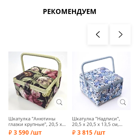
РЕКОМЕНДУЕМ
Шкатулка "Анютины
Шкатулка "Надписи",
О
глазки крупные", 20,5 x
20,5 x 20,5 x 13,5 см,
р
20,5 x 13,5 см, 4280-RT-27
4189-RT-27
п
3 590 /шт
3 815 /шт
с