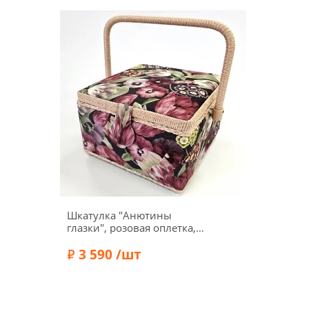
Шкатулка "Анютины
глазки", розовая оплетка,
20,5 x 20,5 x 13,5 см, 4295-
RT-27
3 590 /шт