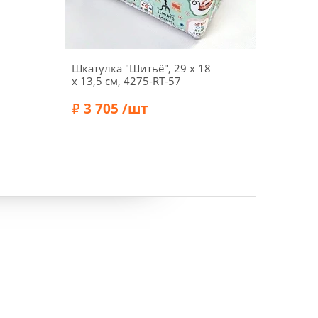
Шкатулка "Шитьё", 29 x 18
Шкатул
x 13,5 см, 4275-RT-57
18 x 1
3 705 /шт
2 
Бренд:
RTO
Бренд: