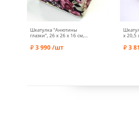
Шкатулка "Анютины
Шкатул
глазки", 26 x 26 x 16 см,
x 20,5 
4289-RT-37
27
3 990 /шт
3 8
Бренд:
RTO
Бренд: