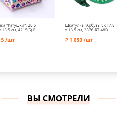
ка "Катушки", 20,5
Шкатулка "Арбузы", d17.8
x 13,5 см, 4215(Б)-RT-
x 13,5 см, 3876-RT-48D
15 /шт
1 650 /шт
RTO
Бренд:
RTO
ВЫ СМОТРЕЛИ