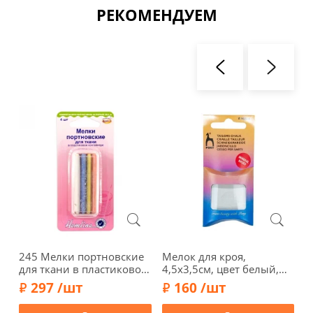
РЕКОМЕНДУЕМ
245 Мелки портновские
Мелок для кроя,
6
для ткани в пластиковом
4,5х3,5см, цвет белый,
м
контейнере, 4шт,
PONY 90016-1
297 /шт
160 /шт
Hemline