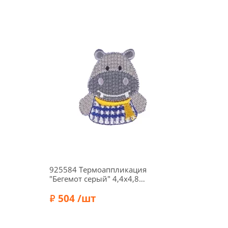
925584 Термоаппликация
"Бегемот серый" 4,4х4,8
см, Prym
504 /шт
Бренд:
Prym