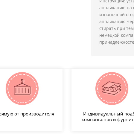
Инструкция: уст
аппликацию на и
изнаночной сто
аппликацию чере
стирать при тем
немецкой компа
принадлежносте
рямую от производителя
Индивидуальный под
компаньонов и фурни