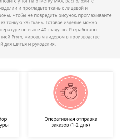
ановите утюг на отметку MAX, расположите
зделии и прогладьте ткань с лицевой и
роны. Чтобы не повредить рисунок, проглаживайте
з тонкую х/б ткань. Готовое изделие можно
пературе не выше 40 градусов. Разработано
нией Prym, мировым лидером в производстве
й для шитья и рукоделия.
бор
Оперативная отправка
туры
заказов (1-2 дня)