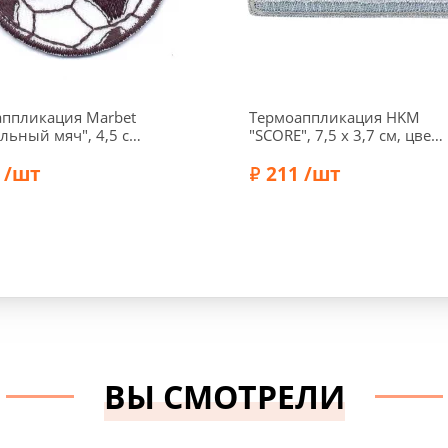
ппликация Marbet
Термоаппликация HKM
льный мяч", 4,5 см,
"SCORE", 7,5 х 3,7 см, цвет
7
голубой, 36827
 /шт
211 /шт
Marbet
Бренд:
HKM
ВЫ СМОТРЕЛИ