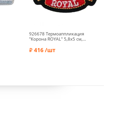
926678 Термоаппликация
Термо
"Корона ROYAL" 5,8х5 см,
"Череп
цвет черный/золото/
9,5 см
красный, Prym
416 /шт
83
Бренд:
Бренд:
Prym