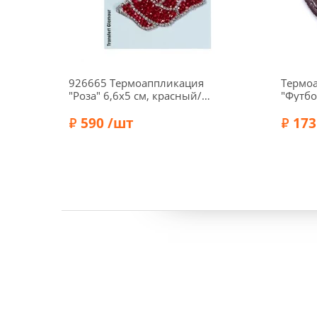
926665 Термоаппликация
Термоа
"Роза" 6,6х5 см, красный/
"Футбо
серебро цв., Prym
56911
590 /шт
173
Бренд:
Prym
Бренд: