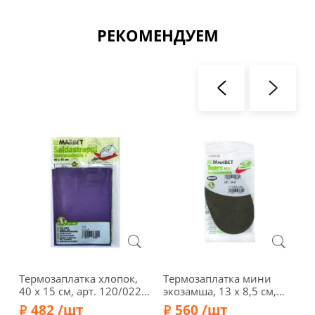
РЕКОМЕНДУЕМ
Термозаплатка хлопок,
Термозаплатка мини
Т
40 х 15 см, арт. 120/022,
экозамша, 13 х 8,5 см,
д
фиолетовый
арт. 34-М/019, зеленый
2
482 /шт
560 /шт