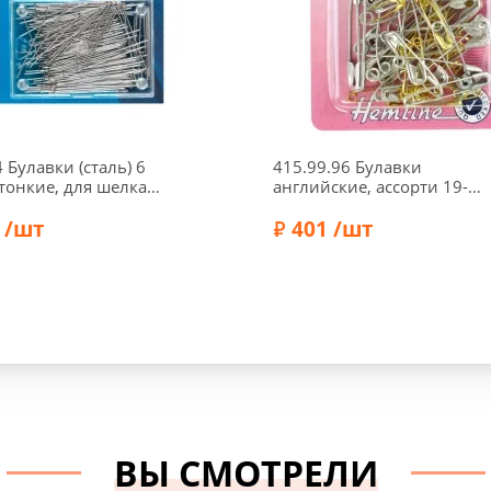
 Булавки (сталь) 6
415.99.96 Булавки
тонкие, для шелка и
английские, ассорти 19-
, серебристый цв.,
46мм, металл, 96 шт., цвет
0 мм, Prym
 /шт
никель/золото, Hemline
401 /шт
Бренд:
Hemline
Prym
ВЫ СМОТРЕЛИ