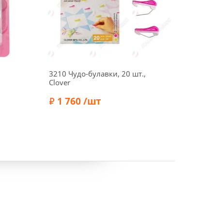
3210 Чудо-булавки, 20 шт.,
024479
Clover
особо
серебр
1 760 /шт
мм, с
67
Бренд:
Бренд:
Clover