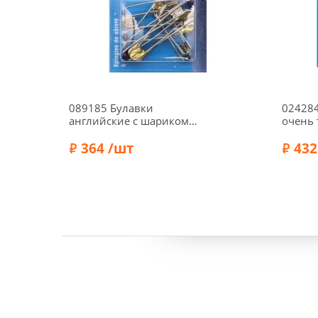
089185 Булавки
024284
английские с шариком
очень 
(сталь) 1-3, 34/41/48 мм,
сатина
серебристый цвет, 10 шт.,
364 /шт
30х0,5
432
Prym
Бренд:
Prym
Бренд: