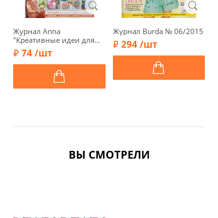
Журнал Anna
Журнал Burda № 06/2015
Ж
"Креативные идеи для
B
294 /шт
рукоделия" Лето 2020
74 /шт
ВЫ СМОТРЕЛИ