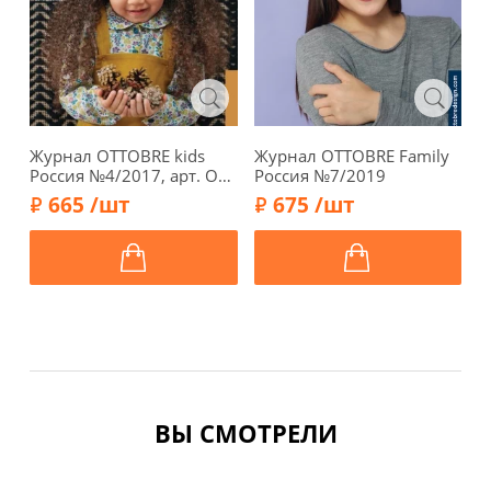
Журнал OTTOBRE kids
Журнал OTTOBRE Family
Ж
Россия №4/2017, арт. OT-
Россия №7/2019
Р
KR0417
K
665 /шт
675 /шт
ВЫ СМОТРЕЛИ