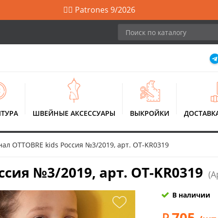
🙋‍♀️ Patrones 9/2026
ТУРА
ШВЕЙНЫЕ АКСЕССУАРЫ
ВЫКРОЙКИ
ДОСТАВК
ал OTTOBRE kids Россия №3/2019, арт. OT-KR0319
сия №3/2019, арт. OT-KR0319
(А
В наличии
705