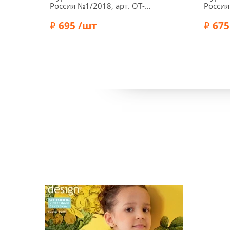
Россия №1/2018, арт. OT-
Россия
KR0118
WR022
695 /шт
675
Бренд:
Ottobre
Бренд: