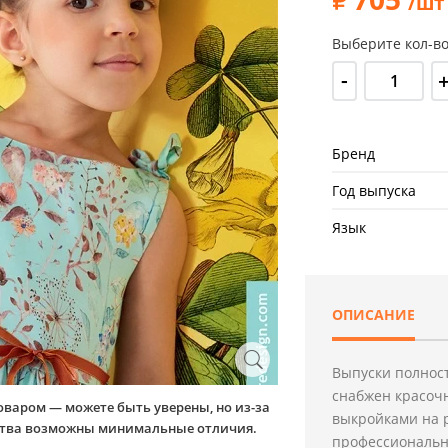
/шт
Выберите кол-во
-
Бренд
Год выпуска
Язык
ОПИСАНИЕ
Выпуски полнос
снабжен красоч
оваром — можете быть уверены, но из-за
выкройками на р
йства возможны минимальные отличия.
профессиональн