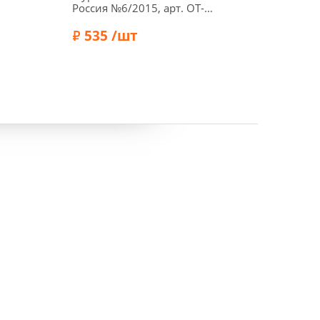
Россия №6/2015, арт. OT-
Россия
KR0615
KR061
535 /шт
70
Бренд:
Ottobre
Бренд: