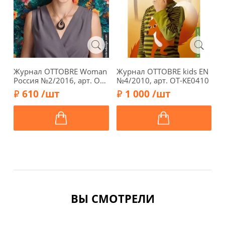
Журнал OTTOBRE Woman
Журнал OTTOBRE kids EN
Ж
Россия №2/2016, арт. OT-
№4/2010, арт. OT-KE0410
Р
WR0216
K
610 /шт
1 000 /шт
ВЫ СМОТРЕЛИ