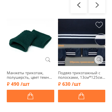
Манжеты трикотаж,
Подвяз трикотажный с
К
полушерсть, цвет темно-
полосками, 13см*125см,
п
зеленый, 124-020
арт. ГД15044-1, синий/
1
490 /шт
630 /шт
белый