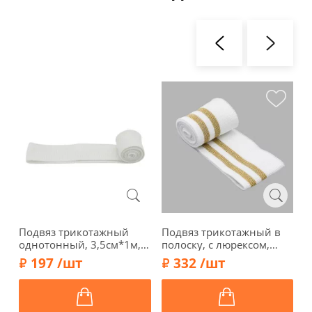
Подвяз трикотажный
Подвяз трикотажный в
К
однотонный, 3,5см*1м,
полоску, с люрексом,
у
арт. 3AR557-1, белый
6см*1м, арт. 3AR2874-1,
ц
197 /шт
332 /шт
белый/золото
0