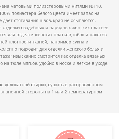
ена матовыми полиэстеровыми нитями №110.
100% полиэстера белого цвета имеет запас на
е дает стягивания швов, края не осыпаются.
 отделки свадебных и нарядных женских платьев.
ся для отделки женских платьев, юбок и жакетов
дней плотности тканей, например сукна и
колепно подходит для отделки женского белья и
тажа; изысканно смотрится как отделка вязаных
 на тюле мягкое, удобно в носке и легкое в уходе,
е деликатной стирки, сушить в расправленном
 изнаночной стороны на 1 или 2 температурном