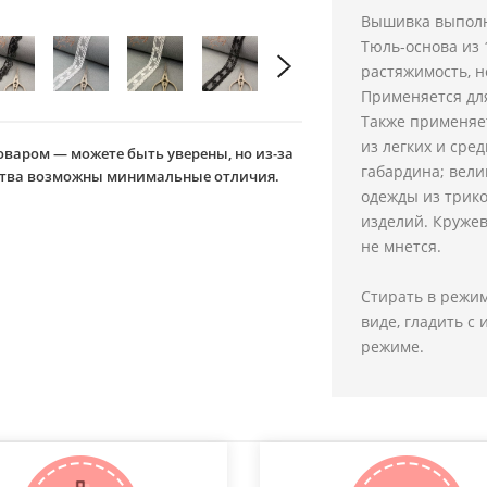
Вышивка выполн
Тюль-основа из 
растяжимость, н
Применяется для
Также применяет
из легких и сре
оваром — можете быть уверены, но из-за
габардина; вели
йства возможны минимальные отличия.
одежды из трико
изделий. Кружево
не мнется.
Стирать в режим
виде, гладить с
режиме.