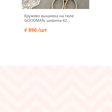
Кружево вышивка на тюле
GOODMAN, ширина 42
мм, уп./3,5 м, цвет
молочный
890 /шт
Состав:
Полиэстер 100%
Бренд:
GOODMAN