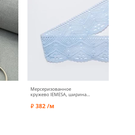
Мерсеризованное
Гипюр
кружево IEMESA, ширина
мм, ц
58 мм, цвет светло-
голубой
382 /м
25
Состав
Бренд: