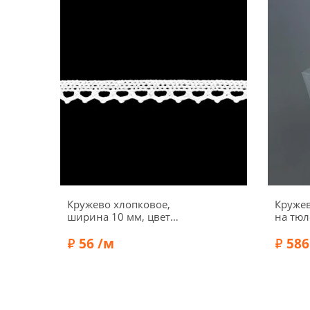
Кружево хлопковое,
Круже
ширина 10 мм, цвет
на тюл
белый, C-007
цвет б
56 /м
586
Состав:
Хлопок 100%
Бренд:
PASSAN