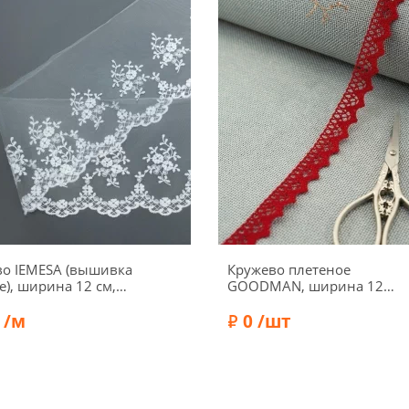
во IEMESA (вышивка
Кружево плетеное
е), ширина 12 см,
GOODMAN, ширина 12
елый
мм, уп./5 м, цвет красный
 /м
0 /шт