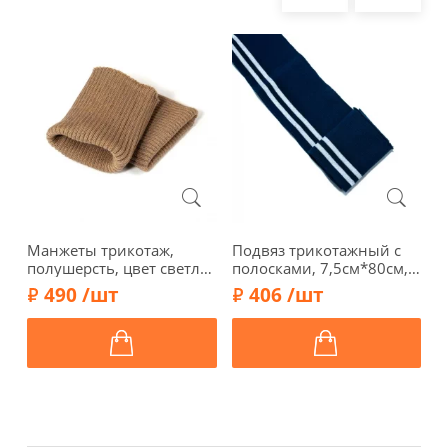
Манжеты трикотаж,
Подвяз трикотажный с
К
полушерсть, цвет светло-
полосками, 7,5см*80см,
х
коричневый меланж,
арт. ГД15080-12,
с
490 /шт
406 /шт
124-108
т.синий/серебро