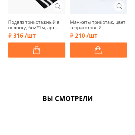
Подвяз трикотажный в
Манжеты трикотаж, цвет
П
полоску, 6см*1м, арт.
терракотовый
п
3AR2878-2, черный/
3
316 /шт
210 /шт
белый
ВЫ СМОТРЕЛИ