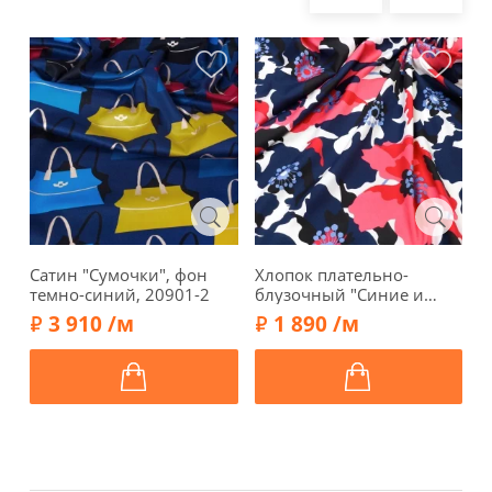
Сатин "Сумочки", фон
Хлопок плательно-
С
темно-синий, 20901-2
блузочный "Синие и
к
коралловые цветы", фон
3
3 910 /м
1 890 /м
молочный, 1062426