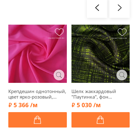
Крепдешин однотонный,
Шелк жаккардовый
Ш
цвет ярко-розовый,
"Паутинка", фон
"
00908-2
зеленый, 02142-1
г
5 366 /м
5 030 /м