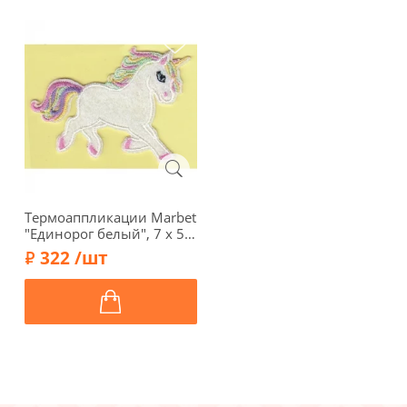
Термоаппликации Marbet
"Единорог белый", 7 х 5,3
см, 569961.А
322 /шт