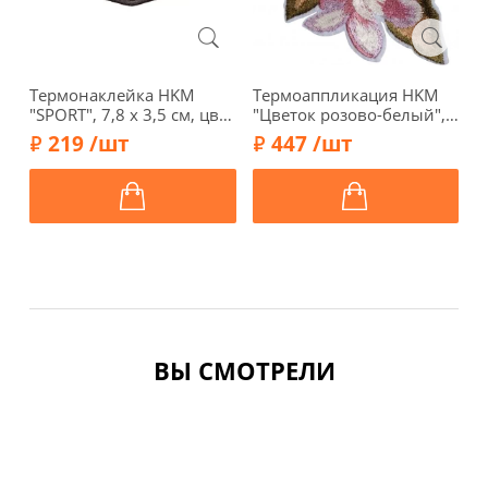
Термонаклейка HKM
Термоаппликация HKM
Т
"SPORT", 7,8 х 3,5 см, цвет
"Цветок розово-белый",
"
темно-коричневый,
6,6 х 8,6 см, 39386
с
219 /шт
447 /шт
38630-3
ВЫ СМОТРЕЛИ