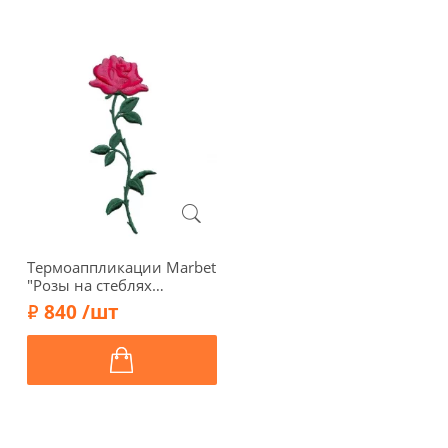
Термоаппликации Marbet
"Розы на стеблях
крупные", 17 х 6 см, цвет
840 /шт
красно-розовый, 2 шт.,
569863.B