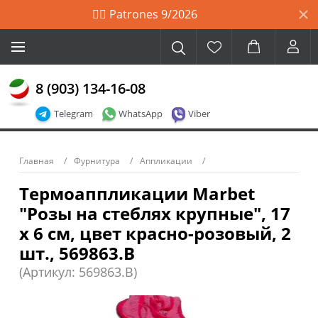
🙋‍♀️ Patrones 9/2026
8 (903) 134-16-08
Telegram
WhatsApp
Viber
Главная
Фурнитура
Аппликации
Термоаппликации Marbet
"Розы на стеблях крупные", 17
х 6 см, цвет красно-розовый, 2
шт., 569863.B
(Артикул: 569863.B)