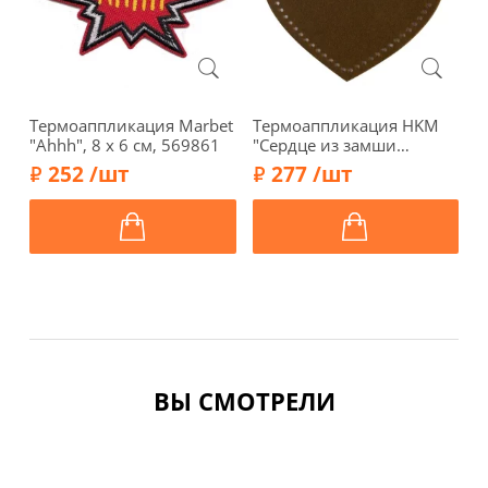
Термоаппликация Marbet
Термоаппликация HKM
Т
"Ahhh", 8 х 6 см, 569861
"Сердце из замши
П
коричневое", 6,4 х 6,0 см,
3
252 /шт
277 /шт
43153
ВЫ СМОТРЕЛИ