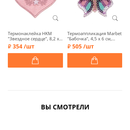
Термонаклейка HKM
Термоаппликация Marbet
Т
"Звездное сердце", 8,2 х
"Бабочка", 4,5 х 6 см,
"
7,0 см, цвет розовый,
569947.B
с
354 /шт
505 /шт
42562
5
ВЫ СМОТРЕЛИ