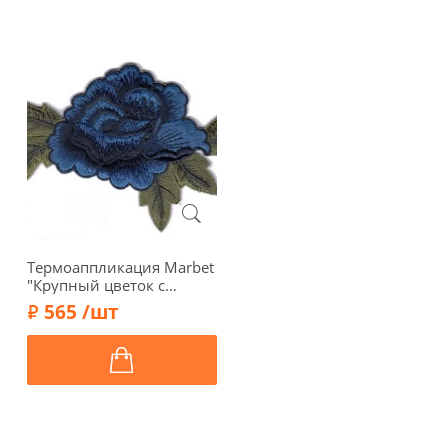
Термоаппликация Marbet
"Крупный цветок с
листьями", 8 х 12,5 см,
565 /шт
цвет синий, 569751.C