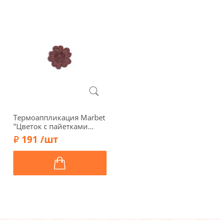
Термоаппликация Marbet
"Цветок с пайетками
коричневый", d 3 см,
191 /шт
569471.J