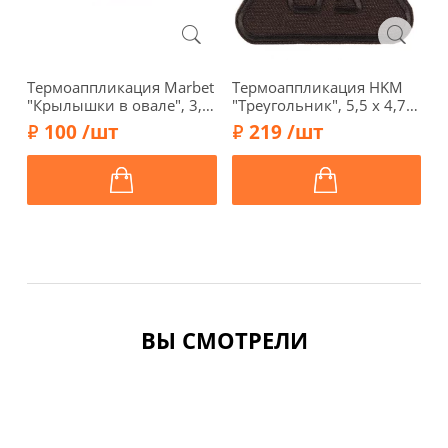
Термоаппликация Marbet
Термоаппликация HKM
9
"Крылышки в овале", 3,2
"Треугольник", 5,5 х 4,7
Т
х 1,8 см, цвет черный,
см, цвет т.коричневый,
"
100 /шт
219 /шт
568204.A
38629-3
5
ВЫ СМОТРЕЛИ