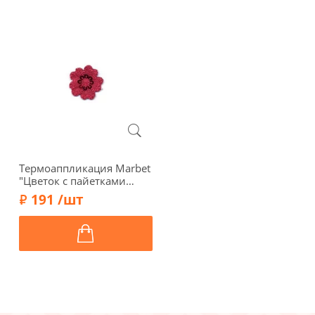
Термоаппликация Marbet
"Цветок с пайетками
красный", d 3 см,
191 /шт
569471.H