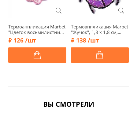
Термоаппликация Marbet
Термоаппликация Marbet
Т
"Цветок восьмилистник
"Жучок", 1,8 х 1,8 см,
"
малый", 1,7 х 1,7 см,
569933.C
с
126 /шт
138 /шт
розовый, 569204.Q
5
ВЫ СМОТРЕЛИ