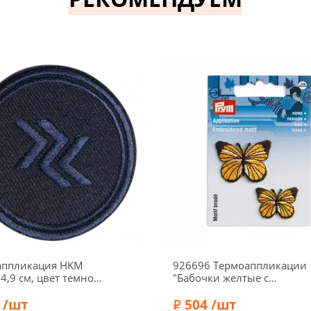
аппликация HKM
926696 Термоаппликации
 4,9 см, цвет темно-
"Бабочки желтые с
 38626-1
черным", 3,5х2,5см и
 /шт
2,5х2см, 2 шт., Prym
504 /шт