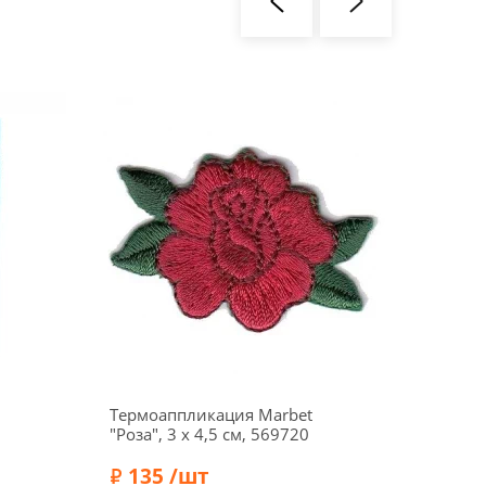
Термоаппликация Marbet
Термо
"Роза", 3 x 4,5 см, 569720
"STYLE
см, 5
135 /шт
16