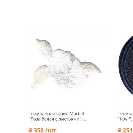
Термоаппликация Marbet
Термо
"Роза белая с листьями",
"Круг",
7,5 х 5,5 см, 565113.D
синий,
350 /шт
251