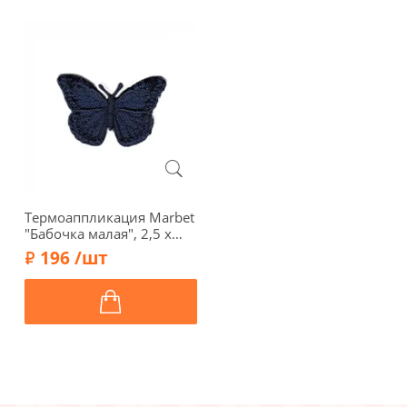
Термоаппликация Marbet
"Бабочка малая", 2,5 х
3,8, темно-синий,
196 /шт
565117.B