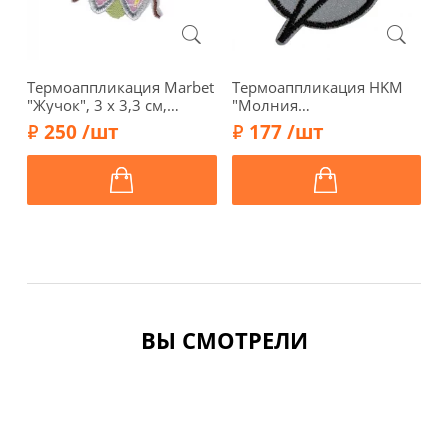
Термоаппликация Marbet
Термоаппликация HKM
9
"Жучок", 3 x 3,3 см,
"Молния
Т
569934.E
(светоотражающая)", 4,3 х
"
250 /шт
177 /шт
6,3 см, цвет серый, 38998
с
ВЫ СМОТРЕЛИ