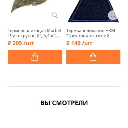
Термоаппликация Marbet
Термоаппликация HKM
Т
"Лист крупный", 6,4 х 2,6
"Треугольник синий
"
см, серо-бежевый,
малый", 3,7 х 3,8 см,
5
205 /шт
140 /шт
565111.G
39474
ВЫ СМОТРЕЛИ