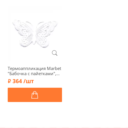
Термоаппликация Marbet
"Бабочка с пайетками",
3,8 х 6,2 см, белый,
364 /шт
569477.D