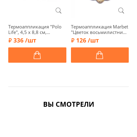
Термоаппликация "Polo
Термоаппликация Marbet
Т
Life", 4,5 х 8,8 см,
"Цветок восьмилистник
"
бежевый, арт. 569363.E
малый", 1,7 х 1,7 см,
6
336 /шт
126 /шт
песочный, 569204.H
3
ВЫ СМОТРЕЛИ