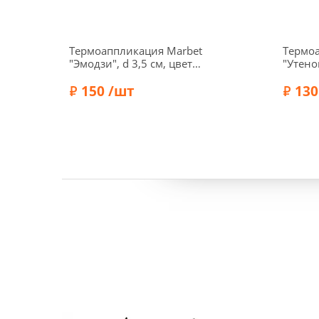
Термоаппликация Marbet
Термо
"Эмодзи", d 3,5 см, цвет
"Утено
ваниль, 569133.D
(свето
150 /шт
см, цв
130
Бренд:
Бренд:
Marbet