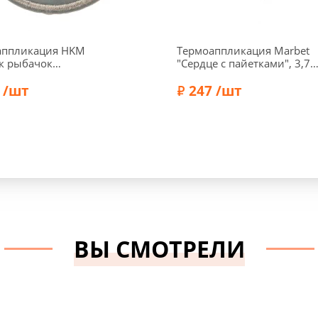
аппликация HKM
Термоаппликация Marbet
к рыбачок
"Сердце с пайетками", 3,7 
отражающий)", d 6,8
4,3 см, цвет серебро,
ет серый, 47R8
 /шт
569954.B
247 /шт
HKM
Бренд:
Marbet
ВЫ СМОТРЕЛИ