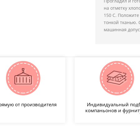
Прогладил и гот
на отметку хло
150 С. Положит
тонкой тканью. 
машинная допус
рямую от производителя
Индивидуальный под
компаньонов и фурни