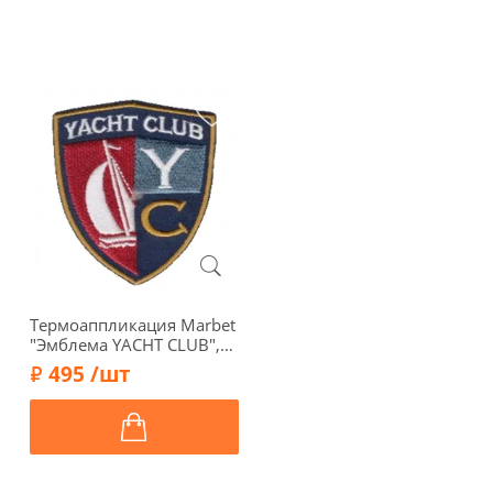
Термоаппликация Marbet
"Эмблема YACHT CLUB",
7,0 х 5,5 см, 565339
495 /шт