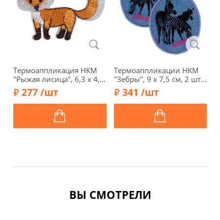
Термоаппликация HKM
Термоаппликации HKM
Т
"Рыжая лисица", 6,3 х 4,5
"Зебры", 9 х 7,5 см, 2 шт.,
"
см, 42931
арт. 33989
с
277 /шт
341 /шт
ВЫ СМОТРЕЛИ