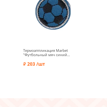
Термоаппликация Marbet
"Футбольный мяч синий",
d 2,8 см, 565400.C
203 /шт
Бренд:
Marbet