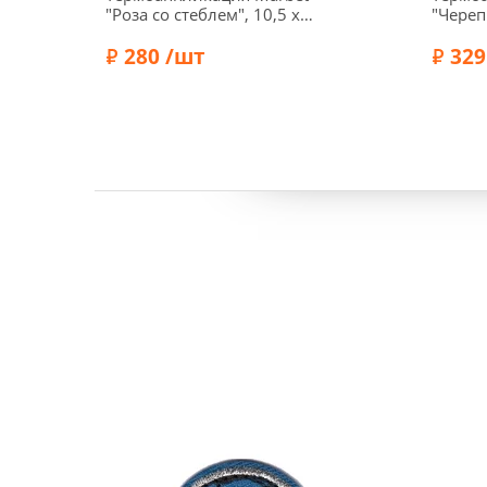
"Роза со стеблем", 10,5 х
"Чере
3,5 см, цвет красный,
малый"
569862.A
280 /шт
329
Бренд:
Marbet
Бренд: