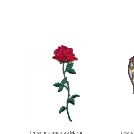
Термоаппликация Marbet
Термо