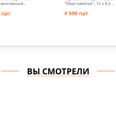
п винтажный
"Овал пайетки", 12 х 8,5
, 5 х 6,2 см, 36262
см, черный, 565116.C
 /шт
590 /шт
HKM
Бренд:
Marbet
ВЫ СМОТРЕЛИ