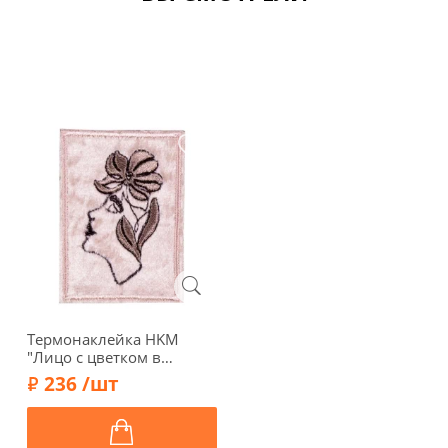
Термонаклейка HKM
"Лицо с цветком в
прямоугольнике", 4,8 х
236 /шт
6,5 см, цвет розовый,
43034