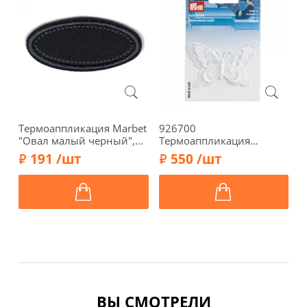
Термоаппликация Marbet
926700
Т
"Овал малый черный",
Термоаппликация
"
5,2 х 2,3 см, 569976.A
"Бабочка праздничная
б
191 /шт
550 /шт
белая", 7,5х5см, Prym
ВЫ СМОТРЕЛИ