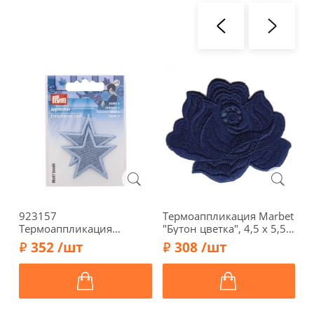
923157
Термоаппликация Marbet
9
Термоаппликация
"Бутон цветка", 4,5 х 5,5
Т
"Звезды" 4,7 см, светло-
см, синий, 568485.B
"
352 /шт
308 /шт
синий джинс, 2шт., Prym
3