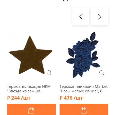
Термоаппликация HKM
Термоаппликация Marbet
Т
"Звезда из замши
"Розы малые синие", 8 х
"
коричневая", 5,0 х 5,0 см,
10,5 см, 569990.B
с
244 /шт
476 /шт
43167