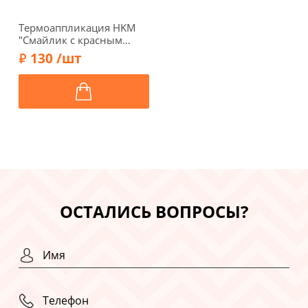
Термоаппликация HKM
"Смайлик с красным
носом
130 /шт
(светоотражающий)", d
7,5 см, цвет серый, 47R9
ОСТАЛИСЬ ВОПРОСЫ?