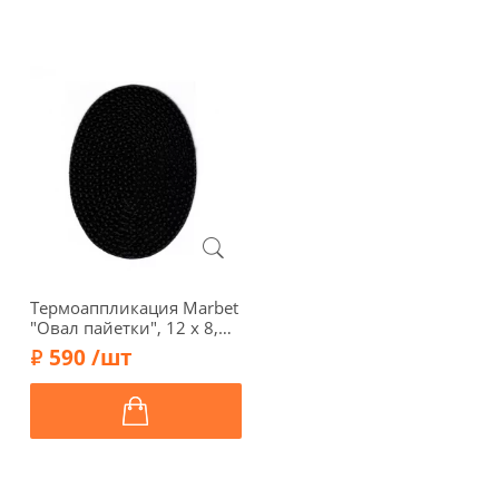
Термоаппликация Marbet
"Овал пайетки", 12 х 8,5
см, черный, 565116.C
590 /шт