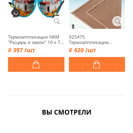
Термоаппликации HKM
925475
Т
"Рыцарь и замок" 10 х 7,5
Термоаппликация
"
см, 2 шт., арт. 32801
"Треугольники большие"
4
397 /шт
420 /шт
6х5 см, бежевый цв.,
2шт., Prym
ВЫ СМОТРЕЛИ