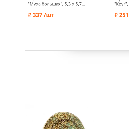
"Муха большая", 5,3 х 5,7
"Круг",
см, 39286
черный
337 /шт
251
Бренд:
HKM
Бренд: