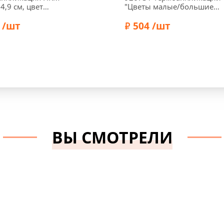
 4,9 см, цвет
"Цветы малые/большие
, 38626-7
красные", 2,1см/4,3см, 3
 /шт
шт., Prym
504 /шт
HKM
Бренд:
Prym
ВЫ СМОТРЕЛИ