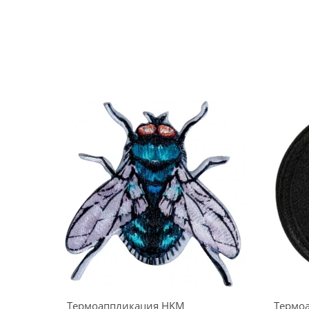
Термоаппликация HKM
Термо