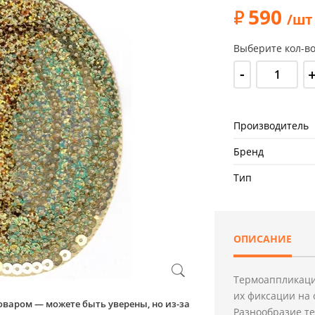
590
/шт
Выберите кол-во
-
Производитель
Бренд
Тип
ОПИСАНИЕ
Термоаппликаци
их фиксации на 
оваром — можете быть уверены, но из-за
Разнообразие т