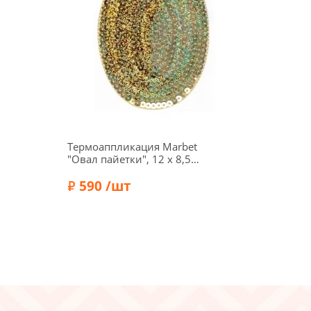
Термоаппликация Marbet
"Овал пайетки", 12 х 8,5
см, золото, 565116.B
590 /шт
Бренд:
Marbet