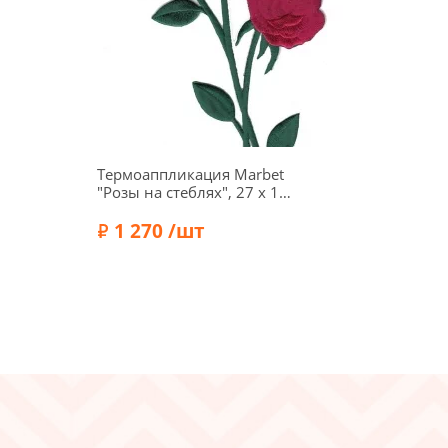
Термоаппликация Marbet
"Розы на стеблях", 27 х 12
см, цвет красный, 569765
1 270 /шт