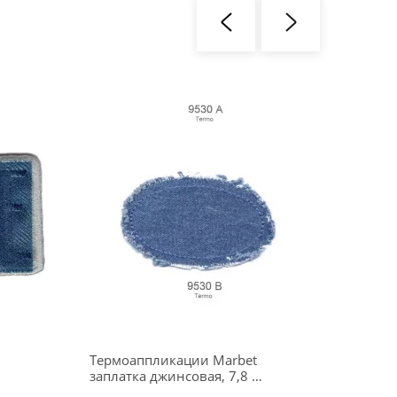
Термоаппликации Marbet
Термо
заплатка джинсовая, 7,8 x
синим
4,7 см, 3 шт., 569530
15,5х