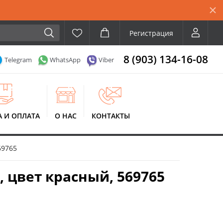
Регистрация
8 (903) 134-16-08
Telegram
WhatsApp
Viber
А И ОПЛАТА
О НАС
КОНТАКТЫ
69765
, цвет красный, 569765