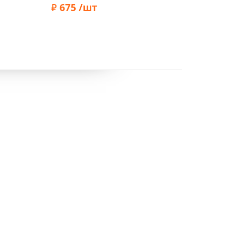
675 /шт
15
Бренд:
Marbet