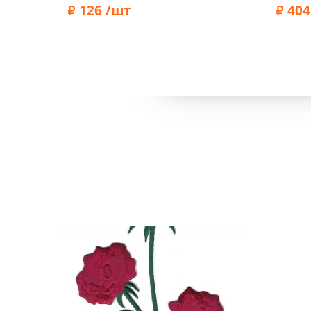
белый, 569204.C
126 /шт
404
Бренд:
Marbet
Бренд: