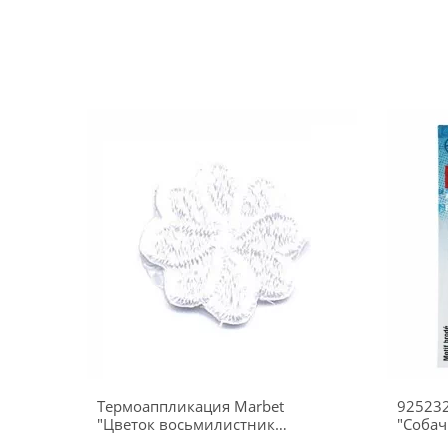
Термоаппликация Marbet
92523
"Цветок восьмилистник
малый", 1,7 х 1,7 см,