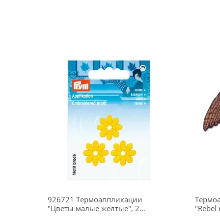
926721 Термоаппликации
Термоа
"Цветы малые желтые", 2
"Rebel 
см, 3 шт., Prym
56941