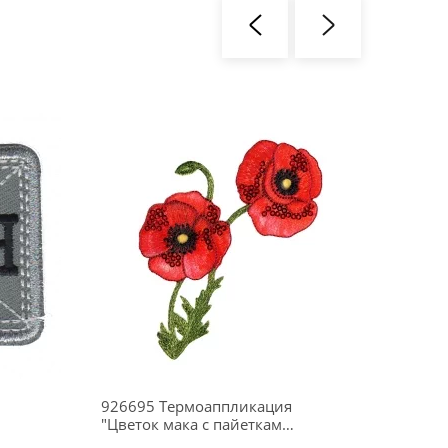
926695 Термоаппликация
92547
"Цветок мака с пайетками"
"Треу
8х12,2 см, цвет красный,
6х5 см