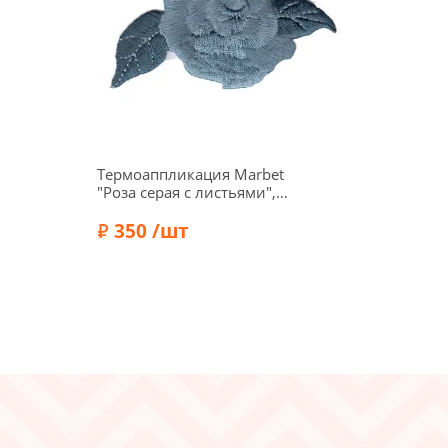
Термоаппликация Marbet
"Роза серая с листьями",
7,5 х 5,5 см, 565113.C
350 /шт