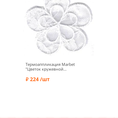
Термоаппликация Marbet
"Цветок кружевной
средний белый", 5,5 х 5
см, 569527.A
224 /шт
Бренд:
Marbet