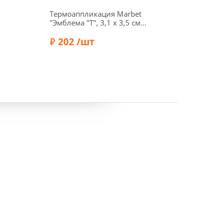
Термоаппликация Marbet
Термо
"Эмблема "Т", 3,1 х 3,5 см,
"Микки
темно-коричневый,
56992
565344.030
202 /шт
52
Бренд: