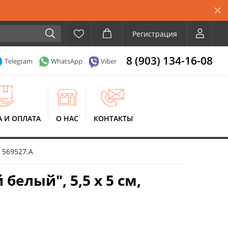
Регистрация
8 (903) 134-16-08
Telegram
WhatsApp
Viber
А И ОПЛАТА
О НАС
КОНТАКТЫ
 569527.A
елый", 5,5 х 5 см,