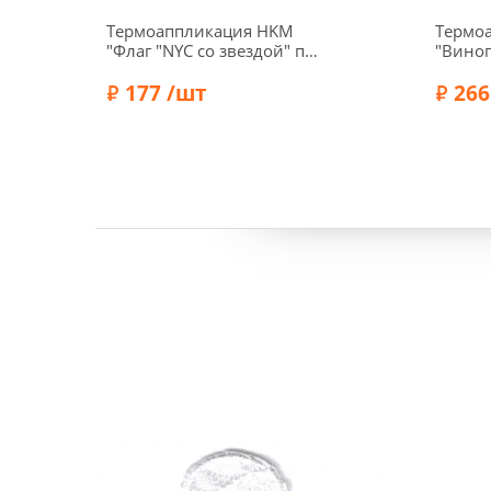
Термоаппликация HKM
Термоа
"Флаг "NYC со звездой" под
"Виног
кожу, 5,3 х 2,8 см, цвет
4,5 см
коричневый, 39030
177 /шт
266
Бренд:
HKM