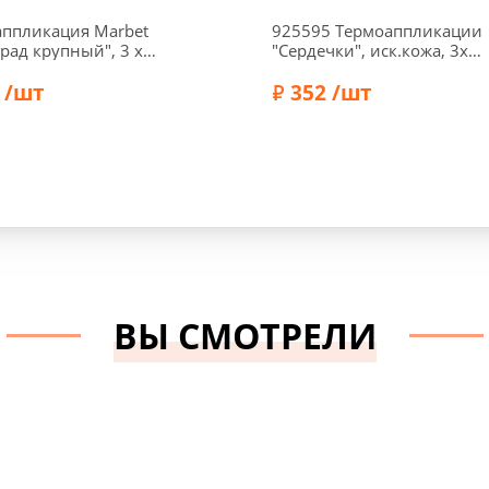
ппликация Marbet
925595 Термоаппликации
рад крупный", 3 х
"Сердечки", иск.кожа, 3х3
, 568989
см, цвет camel, 2 шт., Prym
 /шт
352 /шт
Бренд:
Prym
ВЫ СМОТРЕЛИ