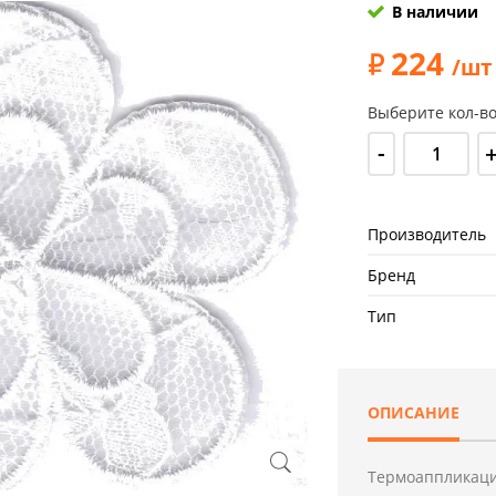
В наличии
224
/шт
Выберите кол-во
-
Производитель
Бренд
Тип
ОПИСАНИЕ
Термоаппликаци