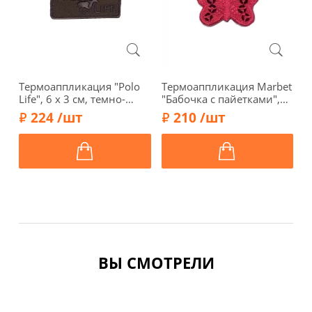
Термоаппликация "Polo
Термоаппликация Marbet
Т
Life", 6 х 3 см, темно-
"Бабочка с пайетками",
"
коричневый, арт.
2,2 х 3,7 см, красная, арт.
ч
224 /шт
210 /шт
569362.F
569476.H
ВЫ СМОТРЕЛИ