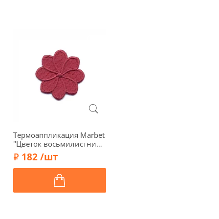
Термоаппликация Marbet
"Цветок восьмилистник",
3 х 3 см, бордовый,
182 /шт
569205.T