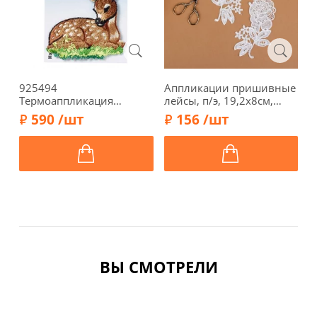
925494
Аппликации пришивные
Т
Термоаппликация
лейсы, п/э, 19,2х8см,
L
"Косуля лежащая" 6,2х6
2шт., цвет белый,
б
590 /шт
156 /шт
см, Prym
2785901
ВЫ СМОТРЕЛИ