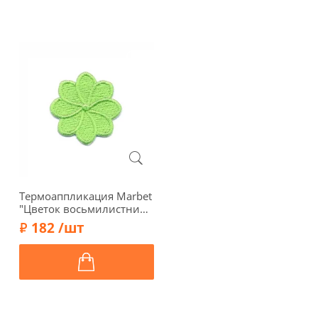
Термоаппликация Marbet
"Цветок восьмилистник",
3 х 3 см, салатовый,
182 /шт
569205.K