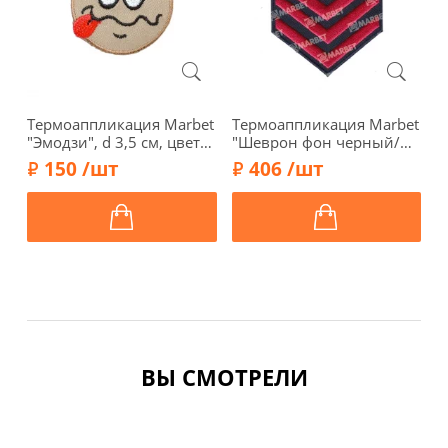
Термоаппликация Marbet
Термоаппликация Marbet
Т
"Эмодзи", d 3,5 см, цвет
"Шеврон фон черный/
"
светло-коричневый,
красные стрелки", 9 х 7
с
150 /шт
406 /шт
569133.E
см, 569689.B
5
ВЫ СМОТРЕЛИ