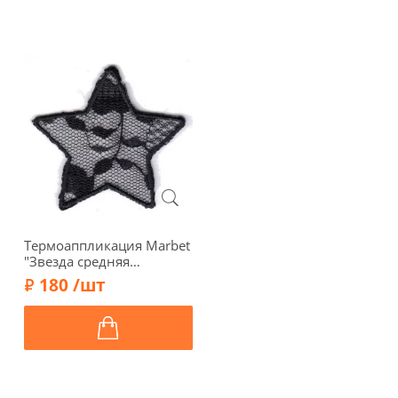
Термоаппликация Marbet
"Звезда средняя
кружевная черная", 5 x
180 /шт
5,3 см, 569525.B